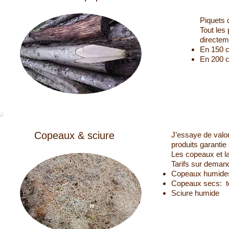
Piquets 
​Tout les
directeme
En 150 
En 200 
Copeaux & sciure
J’essaye de valor
produits garantie 
Les copeaux et la
Tarifs sur demand
Copeaux humides:
Copeaux secs: to
Sciure humide