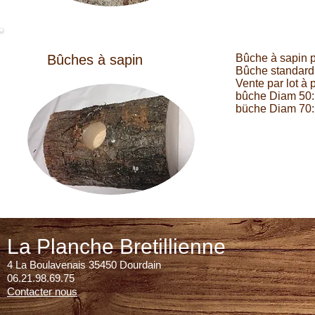
Bûches à sapin
Bûche à sapin p
Bûche standard 
Vente par lot à
bûche Diam 50:
büche Diam 70:
La Planche Bretillienne
4 La Boulavenais 35450 Dourdain
06.21.98.69.75
Contacter nous